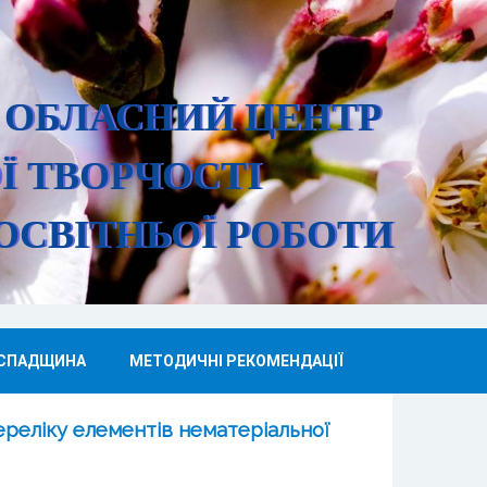
 ОБЛАСНИЙ ЦЕНТР
Ї ТВОРЧОСТІ
ОСВІТНЬОЇ РО
БОТИ
 СПАДЩИНА
МЕТОДИЧНІ РЕКОМЕНДАЦІЇ
реліку елементів нематеріальної