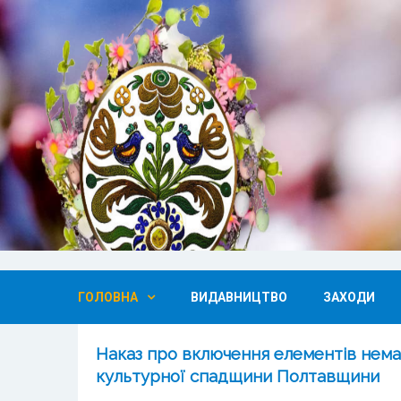
ГОЛОВНА
ВИДАВНИЦТВО
ЗАХОДИ
Наказ про включення елементів нема
культурної спадщини Полтавщини