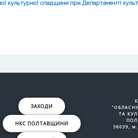
ьної культурної спадщини при Департаменті культ
К
ЗАХОДИ
"ОБЛАСНИ
ТА КУ
ПОЛ
НКС ПОЛТАВЩИНИ
36039, м.