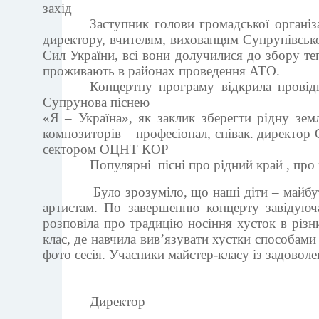
захід
Заступник голови громадської організ
директору, вчителям, вихованцям Супрунівськ
Сил України, всі вони долучилися до збору теп
проживають в районах проведення АТО.
Концертну програму відкрила провід
Супрунова піснею
«Я – Україна», як заклик зберегти рідну зем
композиторів – професіонал, співак. директо
сектором ОЦНТ КОР
Популярні пісні про рідний край , про
Було зрозуміло, що наші діти – майбутні п
артистам. По завершенню концерту завідую
розповіла про традицію носіння хусток в різн
клас, де навчила вив’язувати хустки способам
фото сесія. Учасники майстер-класу із задовол
Директор 