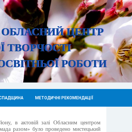
 ОБЛАСНИЙ ЦЕНТР
Ї ТВОРЧОСТІ
ОСВІТНЬОЇ РО
БОТИ
 СПАДЩИНА
МЕТОДИЧНІ РЕКОМЕНДАЦІЇ
йону, в актовій залі Обласним центром
омада разом» було проведено мистецький