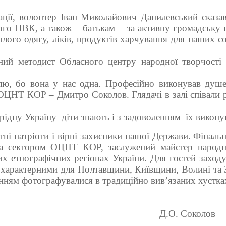
ації, волонтер Іван Миколайович Данилевський сказав
ого НВК, а також – батькам – за активну громадську 
лого одягу, ліків, продуктів харчування для наших сол
ний методист Обласного центру народної творчості 
лю, бо вона у нас одна. Професійно виконував душев
р ОЦНТ КОР – Дмитро Соколов. Глядачі в залі співали
 рідну Україну діти знають і з задоволенням їх викону
атріоти і вірні захисники нашої Держави. Фінальну
ча сектором ОЦНТ КОР, заслужений майстер народно
их етнографічних регіонах України. Для гостей заход
и характерними для Полтавщини, Київщини, Волині та З
енням фотографувалися в традиційно вив’язаних хустка
Д.О. Соколов