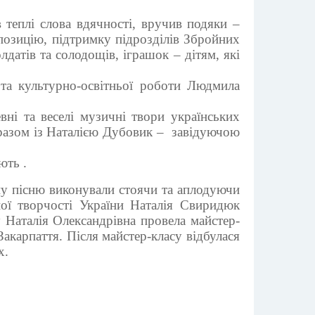
 теплі слова вдячності, вручив подяки –
позицію, підтримку підрозділів Збройних
датів та солодощів, іграшок – дітям, які
та культурно-освітньої роботи Людмила
ні та веселі музичні твори українських
 разом із Наталією Дубовик – завідуючою
ють .
 пісню виконували стоячи та аплодуючи
ї творчості України Наталія Свиридюк
у Наталія Олександрівна провела майстер-
акарпаття. Після майстер-класу відбулася
х.