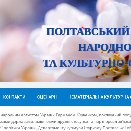
ПОЛТАВСЬКИЙ
НАРОДНО
ТА КУЛЬТУРНО-
КОНТАКТИ
СЦЕНАРІЇ
НЕМАТЕРІАЛЬНА КУЛЬТУРНА
 народним артистом України Германом Юрченком, покликаний попул
кими державами, зміцнюючи дружні стосунки та партнерські зв’язки 
ї політики України, Департаменту культури і туризму Полтавської об