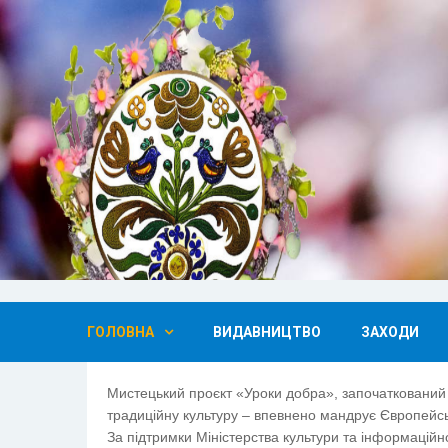
ГОЛОВНА
ВИДАВНИЦТВО
ЗАХОДИ
Мистецький проєкт «Уроки добра», започаткований
традиційну культуру – впевнено мандрує Європейсь
За підтримки Міністерства культури та інформаційно