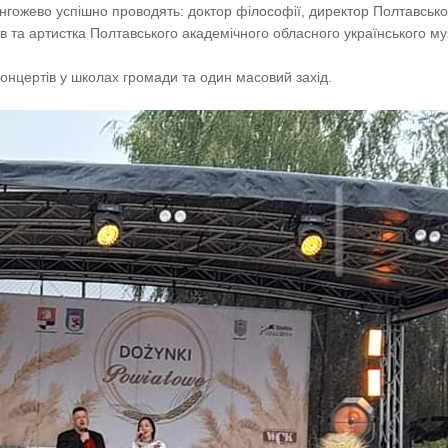
Венгожево успішно проводять: доктор філософії, директор Полтавсько
ов та артистка Полтавського академічного обласного українського м
онцертів у школах громади та один масовий захід.