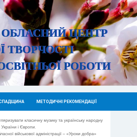
 ОБЛАСНИЙ ЦЕНТР
Ї ТВОРЧОСТІ
ОСВІТНЬОЇ РО
БОТИ
 СПАДЩИНА
МЕТОДИЧНІ РЕКОМЕНДАЦІЇ
яризувати класичну музику та українську народну
України і Європи.
ласної військової адміністрації – «Уроки добра»