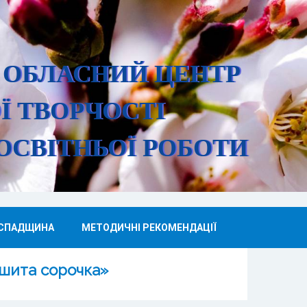
 ОБЛАСНИЙ ЦЕНТР
Ї ТВОРЧОСТІ
ОСВІТНЬОЇ РО
БОТИ
 СПАДЩИНА
МЕТОДИЧНІ РЕКОМЕНДАЦІЇ
ишита сорочка»